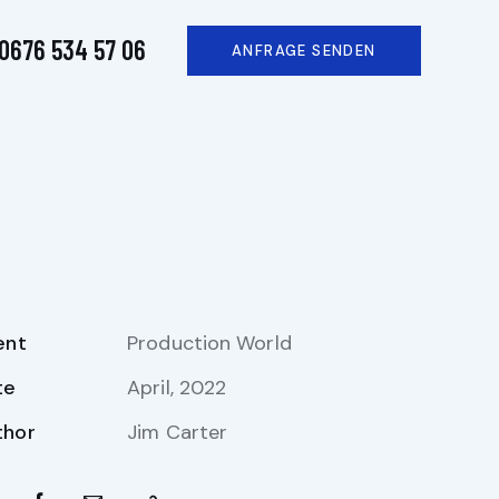
0676 534 57 06
ANFRAGE SENDEN
ent
Production World
te
April, 2022
thor
Jim Carter