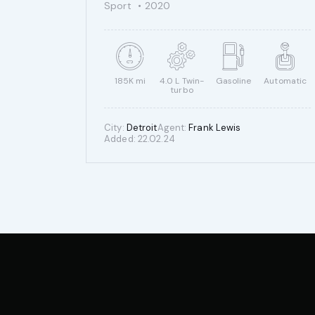
Sport
2020
185K mi
4.0 L Twin-
Gasoline
Automatic
turbo
City:
Detroit
Agent:
Frank Lewis
Added:
22.02.24