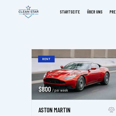
STARTSEITE
ÜBER UNS
PRE
RENT
$
800
/ per week
ASTON MARTIN