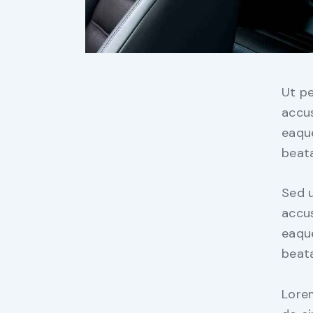
Ut pe
accu
eaque
beata
Sed u
accu
eaque
beata
Lorem