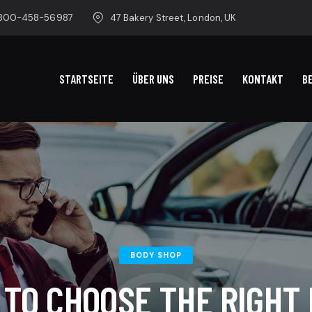
-800-458-56987
47 Bakery Street, London, UK
STARTSEITE
ÜBER UNS
PREISE
KONTAKT
B
BODY SHOP
TO CHOOSE THE RIGHT