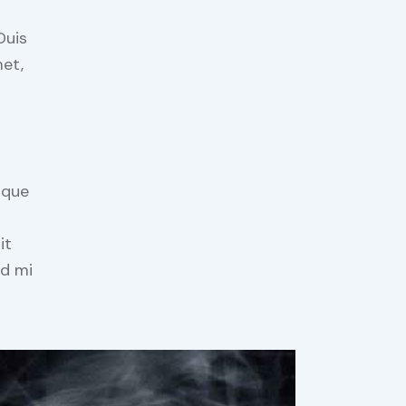
Duis
met,
ique
it
id mi