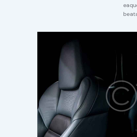
eaque
beata