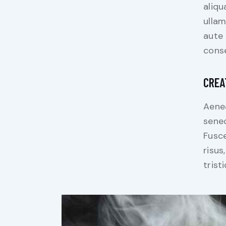
aliqu
ullam
aute 
conse
CREA
Aenea
senec
Fusce
risus
trist