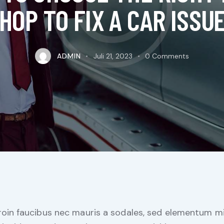
HOP TO FIX A CAR ISSU
ADMIN
Juli 21, 2023
0
Comments
roin faucibus nec mauris a sodales, sed elementum m