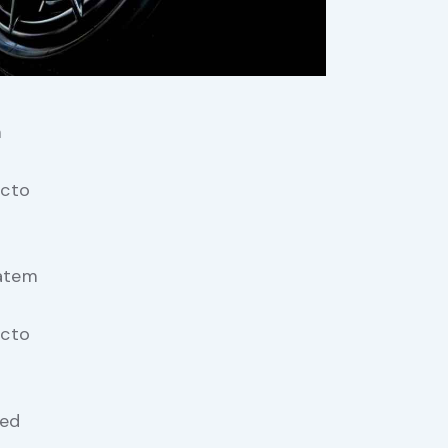
m
ecto
tatem
ecto
sed