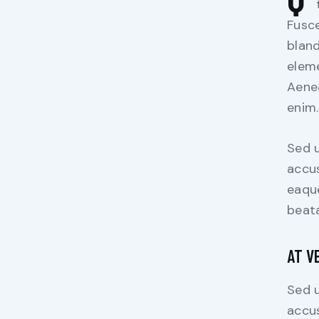
Fusce
bland
eleme
Aenea
enim.
Sed u
accu
eaque
beata
AT V
Sed u
accu