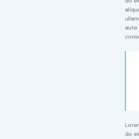
do e
aliqu
ullam
aute 
conse
Lorem
do e